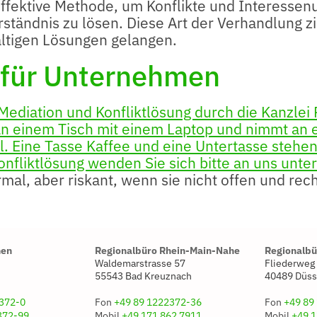
ffektive Methode, um Konflikte und Interessen
ändnis zu lösen. Diese Art der Verhandlung ziel
haltigen Lösungen gelangen.
e für Unternehmen
mal, aber riskant, wenn sie nicht offen und rec
hen
Regionalbüro Rhein-Main-Nahe
Regionalbü
Waldemarstrasse 57
Fliederweg
55543 Bad Kreuznach
40489 Düss
372-0
Fon
+49 89 1222372-36
Fon
+49 89
372-99
Mobil
+49 171 862 7911
Mobil
+49 1