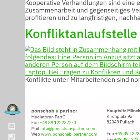
Kooperative Verhandlungen sind eine e
Zusammenarbeit und gegenseitiges Verst
profitieren und zu langfristigen, nach
Konfliktanlaufstell
Konflikte unter Mitarbeitenden sind nor
ponschab
partner
Hauptsitz Münc
&
Kirchplatz 9a
Mediatoren PartG
82049 Pullach
Fon
+49 89 1222372-0
Mail
info@ponschab-partner.com
Fon
+49 89 1222
Web
www.ponschab-partner.com
Fax
+49 89 1222