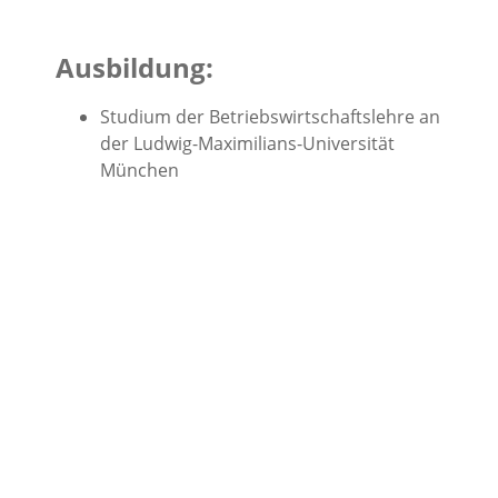
Ausbildung:
Studium der Betriebswirtschaftslehre an
der Ludwig-Maximilians-Universität
München
Diplomkauffrau
Lehrgang „Mediation und konstruktive
Konfliktbewältigung“ an der Akademie
für Perspektivenwechsel, München
Zertifizierte Mediatorin in Wirtschaft und
Arbeitswelt
Weiterbildungen im Bereich Coaching
und Energiearbeit
Berufserfahrung: