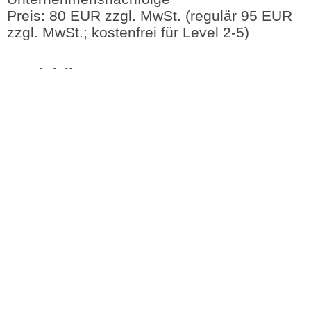
Preis: 80 EUR zzgl. MwSt. (regulär 95 EUR
zzgl. MwSt.; kostenfrei für Level 2-5)
Praxisfall 4
Datum: Mi., 23. November 2022 von 17-
18.30 Uhr
Dauer: 1,5 Std.
Referent: Edelbert Dold
Thema: Konflikte im Vorstand
Preis: 80 EUR zzgl. MwSt. (regulär 95 EUR
zzgl. MwSt.; kostenfrei für Level 2-5)
Zur Praxisfall-Buchung