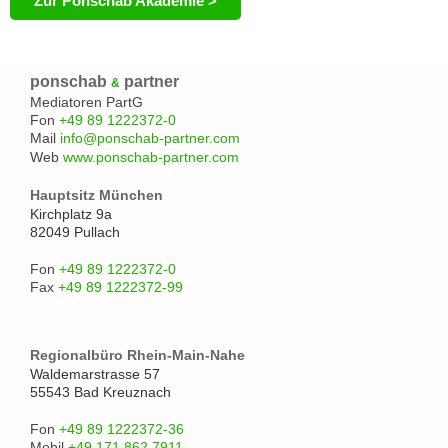
Zur Ponschab Akademie >
ponschab
partner
&
Mediatoren PartG
Fon
+49 89 1222372-0
Mail
info@ponschab-partner.com
Web
www.ponschab-partner.com
Hauptsitz München
Kirchplatz 9a
82049 Pullach
Fon
+49 89 1222372-0
Fax
+49 89 1222372-99
Regionalbüro Rhein-Main-Nahe
Waldemarstrasse 57
55543 Bad Kreuznach
Fon
+49 89 1222372-36
Mobil
+49 171 862 7911