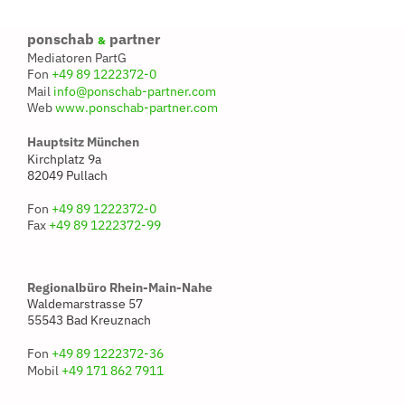
ponschab
partner
&
Mediatoren PartG
Fon
+49 89 1222372-0
Mail
info@ponschab-partner.com
Web
www.ponschab-partner.com
Hauptsitz München
Kirchplatz 9a
82049 Pullach
Fon
+49 89 1222372-0
Fax
+49 89 1222372-99
Regionalbüro Rhein-Main-Nahe
Waldemarstrasse 57
55543 Bad Kreuznach
Fon
+49 89 1222372-36
Mobil
+49 171 862 7911