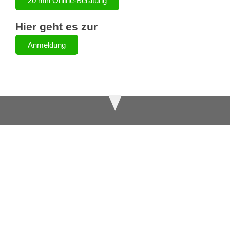
20 min Online-Beratung
Hier geht es zur
Anmeldung
Ihre Ansprechpartner
Klicken Sie auf ein Bild für mehr Informationen