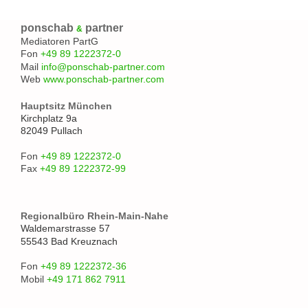
ponschab
partner
&
Mediatoren PartG
Fon
+49 89 1222372-0
Mail
info@ponschab-partner.com
Web
www.ponschab-partner.com
Hauptsitz München
Kirchplatz 9a
82049 Pullach
Fon
+49 89 1222372-0
Fax
+49 89 1222372-99
Regionalbüro Rhein-Main-Nahe
Waldemarstrasse 57
55543 Bad Kreuznach
Fon
+49 89 1222372-36
Mobil
+49 171 862 7911