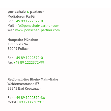
ponschab
partner
&
Mediatoren PartG
Fon
+49 89 1222372-0
Mail
info@ponschab-partner.com
Web
www.ponschab-partner.com
Hauptsitz München
Kirchplatz 9a
82049 Pullach
Fon
+49 89 1222372-0
Fax
+49 89 1222372-99
Regionalbüro Rhein-Main-Nahe
Waldemarstrasse 57
55543 Bad Kreuznach
Fon
+49 89 1222372-36
Mobil
+49 171 862 7911