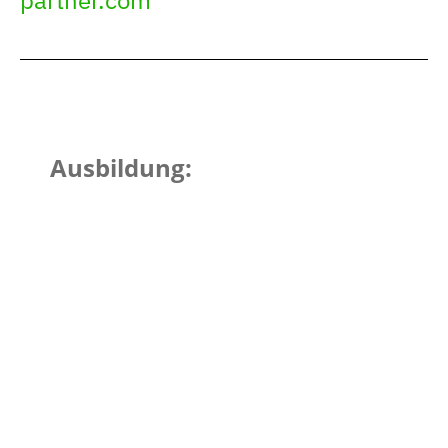
Ausbildung:
Studium der Rechtswissenschaften in
München
Weiterführende Ausbildung in
Philosophie / philosophischer
Gesprächsführung
Ausbildung zum Verfahrensbeistand
Ausbildung zur Mediatorin
Zertifizierte Mediatorin