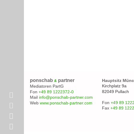
ponschab
partner
Hauptsitz Mün
&
Kirchplatz 9a
Mediatoren PartG
82049 Pullach
Fon
+49 89 1222372-0
Mail
info@ponschab-partner.com
Fon
+49 89 122
Web
www.ponschab-partner.com
Fax
+49 89 122