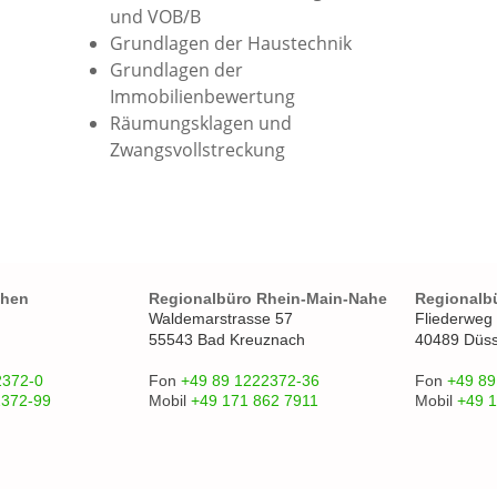
und VOB/B
Grundlagen der Haustechnik
Grundlagen der
Immobilienbewertung
Räumungsklagen und
Zwangsvollstreckung
chen
Regionalbüro Rhein-Main-Nahe
Regionalb
Waldemarstrasse 57
Fliederweg
55543 Bad Kreuznach
40489 Düss
2372-0
Fon
+49 89 1222372-36
Fon
+49 89
2372-99
Mobil
+49 171 862 7911
Mobil
+49 1