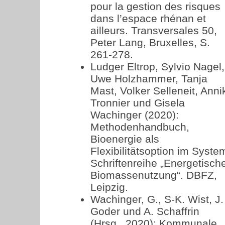
pour la gestion des risques
dans l’espace rhénan et
ailleurs. Transversales 50,
Peter Lang, Bruxelles, S.
261-278.
Ludger Eltrop, Sylvio Nagel,
Uwe Holzhammer, Tanja
Mast, Volker Selleneit, Anni
Tronnier und Gisela
Wachinger (2020):
Methodenhandbuch,
Bioenergie als
Flexibilitätsoption im Syste
Schriftenreihe „Energetisch
Biomassenutzung“. DBFZ,
Leipzig.
Wachinger, G., S-K. Wist, J.
Goder und A. Schaffrin
(Hrsg., 2020): Kommunale