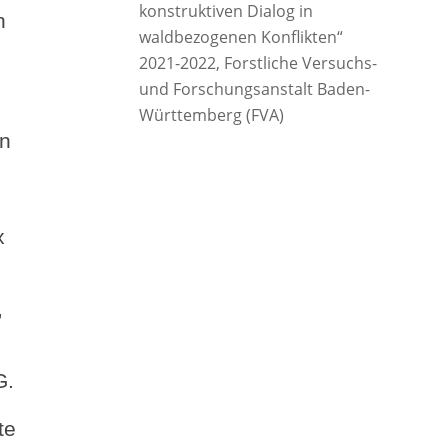
konstruktiven Dialog in
h
waldbezogenen Konflikten“
2021-2022, Forstliche Versuchs-
und Forschungsanstalt Baden-
Württemberg (FVA)
on
x
,
G.
:
te