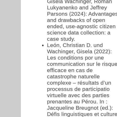
Gisela Wachinger, Roman
Lukyanenko and Jeffrey
Parsons (2024): Advantage
and drawbacks of open
ended, use-agnostic citizen
science data collection: a
case study.
León, Christian D. und
Wachinger, Gisela (2022):
Les conditions por une
communication sur le risqu
efficace en cas de
catastrophe naturelle
complexe – résultats d’un
processus de participatio
virtuelle avec des parties
prenantes au Pérou. In :
Jacqueline Breugnot (ed.):
Défis linguistiques et cultur