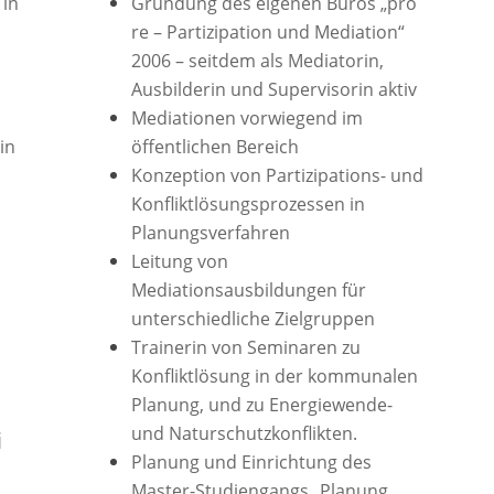
 in
Gründung des eigenen Büros „pro
re – Partizipation und Mediation“
2006 – seitdem als Mediatorin,
Ausbilderin und Supervisorin aktiv
Mediationen vorwiegend im
in
öffentlichen Bereich
Konzeption von Partizipations- und
Konfliktlösungsprozessen in
Planungsverfahren
Leitung von
Mediationsausbildungen für
unterschiedliche Zielgruppen
Trainerin von Seminaren zu
Konfliktlösung in der kommunalen
Planung, und zu Energiewende-
und Naturschutzkonflikten.
i
Planung und Einrichtung des
Master-Studiengangs „Planung